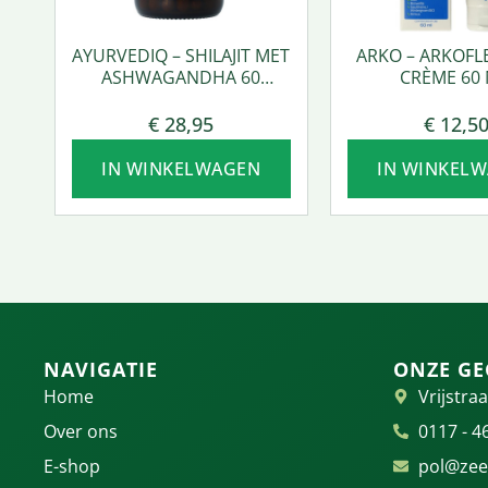
AYURVEDIQ – SHILAJIT MET
ARKO – ARKOFL
ASHWAGANDHA 60
CRÈME 60 
VCAPS.
€
28,95
€
12,5
IN WINKELWAGEN
IN WINKEL
NAVIGATIE
ONZE GE
Home
Vrijstraa
Over ons
0117 - 4
E-shop
pol@zee