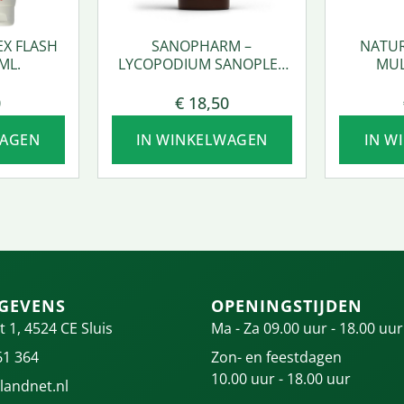
EX FLASH
SANOPHARM –
NATUR
ML.
LYCOPODIUM SANOPLEX
MUL
50 ML.
0
€
18,50
WAGEN
IN WINKELWAGEN
IN W
GEVENS
OPENINGSTIJDEN
t 1, 4524 CE Sluis
Ma - Za 09.00 uur - 18.00 uur
61 364
Zon- en feestdagen
10.00 uur - 18.00 uur
landnet.nl