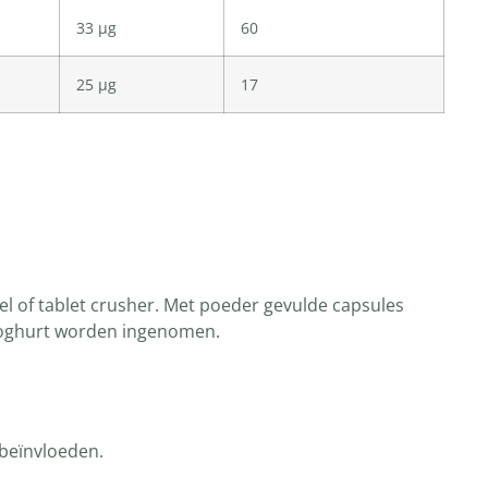
33 µg
60
25 µg
17
el of tablet crusher. Met poeder gevulde capsules
 yoghurt worden ingenomen.
 beïnvloeden.