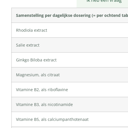
Productomschrijving
Ik heb een vraag
Samenstelling per dagelijkse dosering (= per ochtend tabl
Rhodiola extract
Salie extract
Ginkgo Biloba extract
Magnesium, als citraat
Vitamine B2, als riboflavine
Vitamine B3, als nicotinamide
Vitamine B5, als calciumpanthotenaat