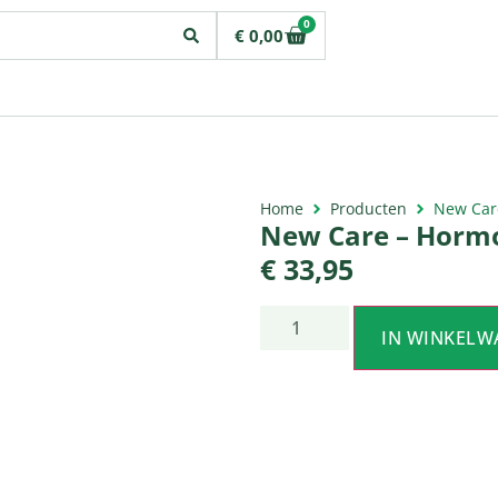
0
€
0,00
Home
Producten
New Care
New Care – Hormo
€
33,95
IN WINKELW