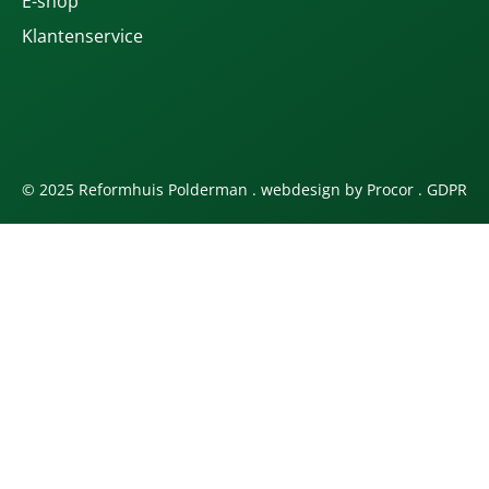
E-shop
Klantenservice
© 2025 Reformhuis Polderman . webdesign by
Procor
.
GDPR