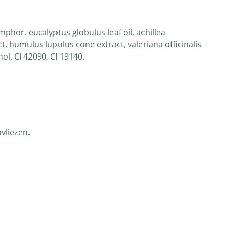
mphor, eucalyptus globulus leaf oil, achillea
t, humulus lupulus cone extract, valeriana officinalis
ol, CI 42090, CI 19140.
vliezen.