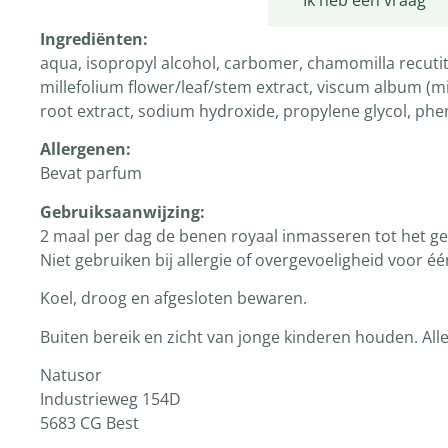
Productomschrijving
Ik heb een vraag
Ingrediënten
:
aqua, isopropyl alcohol, carbomer, chamomilla recutita 
millefolium flower/leaf/stem extract, viscum album (mis
root extract, sodium hydroxide, propylene glycol, phen
Allergenen:
Bevat parfum
Gebruiksaanwijzing:
2 maal per dag de benen royaal inmasseren tot het gew
Niet gebruiken bij allergie of overgevoeligheid voor é
Koel, droog en afgesloten bewaren.
Buiten bereik en zicht van jonge kinderen houden. All
Natusor
Industrieweg 154D
5683 CG Best