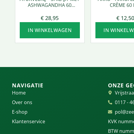
ASHWAGANDHA 60
CRÈME 60 
VCAPS.
€
28,95
€
12,5
IN WINKELWAGEN
IN WINKEL
NAVIGATIE
ONZE GE
Home
Vrijstraa
Over ons
0117 - 4
E-shop
pol@zee
Klantenservice
KVK numme
BTW numme