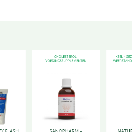
CHOLESTEROL
,
KEEL - G
VOEDINGSSUPPLEMENTEN
WEERSTAN
EX FLASH
SANOPHARM –
NATUR