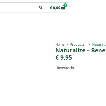
0
€
0,00
Home
Producten
Naturali
Naturalize – Bene
€
9,95
Uitverkocht