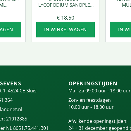
ML.
LYCOPODIUM SANOPLEX
MUL
50 ML.
0
€
18,50
WAGEN
IN WINKELWAGEN
IN W
GEVENS
OPENINGSTIJDEN
t 1, 4524 CE Sluis
Ma - Za 09.00 uur - 18.00 uur
61 364
Zon- en feestdagen
10.00 uur - 18.00 uur
landnet.nl
r: 21012885
Afwijkende openingstijden:
r NL 8051.75.441.B01
24 + 31 december geopend t