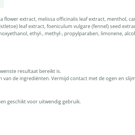
flower extract, melissa officinalis leaf extract, menthol, ca
tletoe) leaf extract, foeniculum vulgare (fennel) seed extrac
oxyethanol, ethyl-, methyl-, propylparaben, limonene, alcoh
enste resultaat bereikt is.
én van de ingrediënten. Vermijd contact met de ogen en slijm
een geschikt voor uitwendig gebruik.