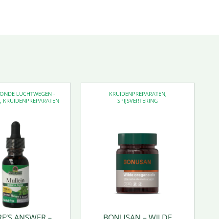
EZONDE LUCHTWEGEN -
KRUIDENPREPARATEN
,
D
,
KRUIDENPREPARATEN
SPIJSVERTERING
E’S ANSWER –
BONUSAN – WILDE