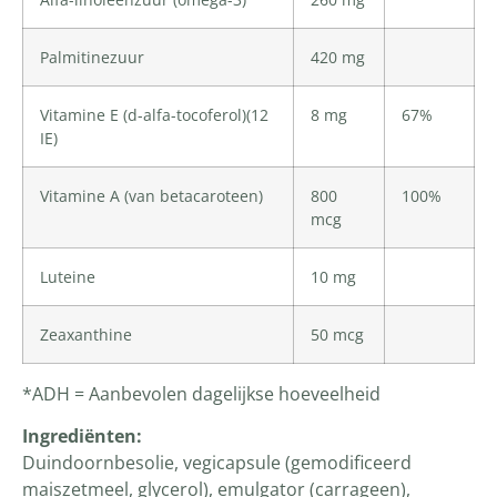
Palmitinezuur
420 mg
Vitamine E (d-alfa-tocoferol)(12
8 mg
67%
IE)
Vitamine A (van betacaroteen)
800
100%
mcg
Luteine
10 mg
Zeaxanthine
50 mcg
*ADH = Aanbevolen dagelijkse hoeveelheid
Ingrediënten
:
Duindoornbesolie, vegicapsule (gemodificeerd
maiszetmeel, glycerol), emulgator (carrageen),