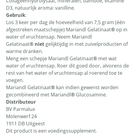
Collageenhydrolysaat, mineralen, bamboe, vitamine
D3, natuurlijk aroma: vanilline.
Gebruik
:
Los 3 keer per dag de hoeveelheid van 7,5 gram (één
afgestreken maatschepje) Mariandl Gelatinaat
®
op in
water of vruchtensap. Neem Mariandl
Gelatinaat
® niet
gelijktijdig in met zuivelproducten of
warme dranken.
Meng een schepje Mariandl Gelatinaat
®
met wat
water of vruchtensap. Roer dit goed door, alvorens de
rest van het water of vruchtensap al roerend toe te
voegen.
Mariandl Gelatinaat
®
kan indien gewenst worden
gecombineerd met Mariandl
®
Glucosamine.
Distributeur
BV Parmalux
Molenwerf 24
1911 DB Uitgeest
Dit product is een voedingssupplement.