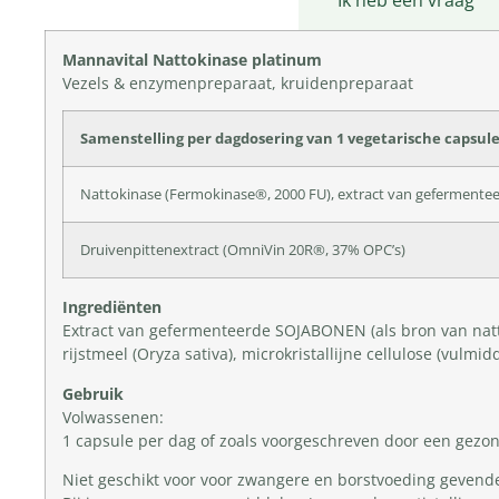
Productomschrijving
Ik heb een vraag
Mannavital Nattokinase platinum
Vezels & enzymenpreparaat, kruidenpreparaat
Samenstelling per dagdosering van 1 vegetarische capsule
Nattokinase (Fermokinase®, 2000 FU), extract van gefermente
Druivenpittenextract (OmniVin 20R®, 37% OPC’s)
Ingrediënten
Extract van gefermenteerde SOJABONEN (als bron van nattok
rijstmeel (Oryza sativa), microkristallijne cellulose (vulmidd
Gebruik
Volwassenen:
1 capsule per dag of zoals voorgeschreven door een gezond
Niet geschikt voor voor zwangere en borstvoeding gevend