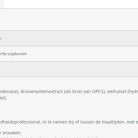
:
erde sojabonen
inase), druivenpittenextract (als bron van OPC’s), omhulsel (hydro
el).
heidsprofessional, in te nemen bij of tussen de maaltijden, met e
e vrouwen.