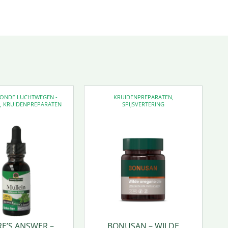
EZONDE LUCHTWEGEN -
KRUIDENPREPARATEN
,
D
,
KRUIDENPREPARATEN
SPIJSVERTERING
E’S ANSWER –
BONUSAN – WILDE