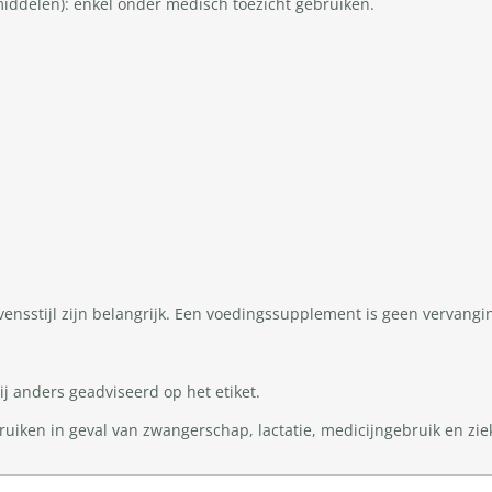
iddelen): enkel onder medisch toezicht gebruiken.
ensstijl zijn belangrijk. Een voedingssupplement is geen vervangi
j anders geadviseerd op het etiket.
ken in geval van zwangerschap, lactatie, medicijngebruik en ziek