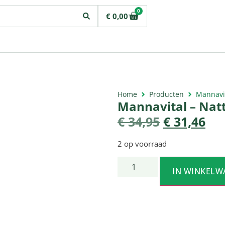
0
€
0,00
Home
Producten
Mannavit
Mannavital – Nat
€
34,95
€
31,46
2 op voorraad
IN WINKELW