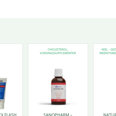
CHOLESTEROL
,
KEEL - G
VOEDINGSSUPPLEMENTEN
WEERSTAN
EX FLASH
SANOPHARM –
NATUR