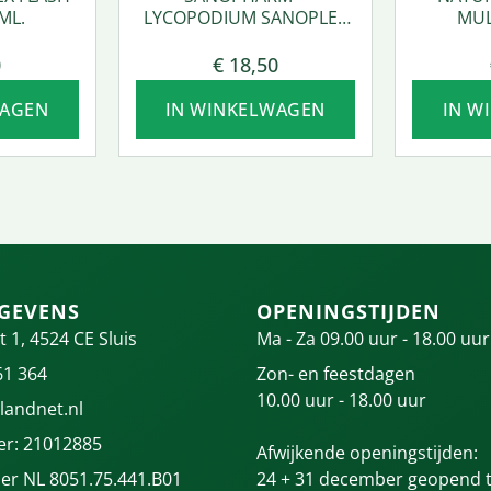
ML.
LYCOPODIUM SANOPLEX
MUL
50 ML.
0
€
18,50
WAGEN
IN WINKELWAGEN
IN W
GEVENS
OPENINGSTIJDEN
t 1, 4524 CE Sluis
Ma - Za 09.00 uur - 18.00 uur
61 364
Zon- en feestdagen
10.00 uur - 18.00 uur
landnet.nl
r: 21012885
Afwijkende openingstijden:
r NL 8051.75.441.B01
24 + 31 december geopend t