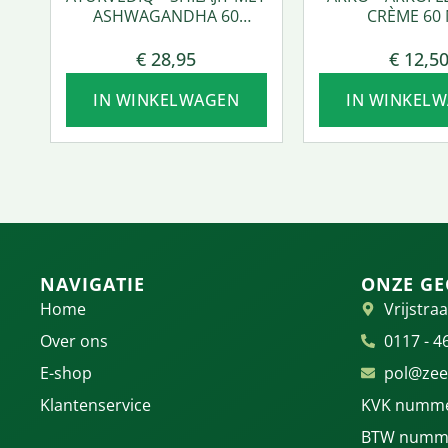
ASHWAGANDHA 60
CRÈME 60 
VCAPS.
€
28,95
€
12,5
IN WINKELWAGEN
IN WINKEL
NAVIGATIE
ONZE GE
Home
Vrijstraa
Over ons
0117 - 4
E-shop
pol@zee
Klantenservice
KVK numme
BTW numme