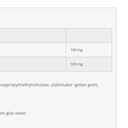
100 mg
100 mg
xypropylmethylcellulose, stabilisator: gellan gom),
en glas water.