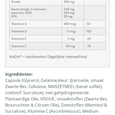
Visolie
400 mg
bevat omega 3 vetzuren
240 mg
waarvan: DHA
200 mg
EPA
28 mg
Vitamine A
400 mcg
50
Vitamine D
5 mcg
100
Vitamine E
3 mg
26
Vitamine C
60 mg
76
%ADH* = Aanbevolen Dagelijkse Hoeveelheid
Ingrediënten:
Capsule (Glycerol, Gelatine,kleur: IJzeroxide, smaak:
Zwarte Bes, Cellulose, MAISZETMEEL (bevat sulfiet),
zoetstof: Sucralose), niet-gehydrogeneerde
Plantaardige Olie, VISOLIE, smaakstoffen (Zwarte Bes,
Bosvruchten & Citroen Olie), Zoetstoffen (Mannitol &
Sucralose), Vitamine C (Ascorbinezuur), Medium