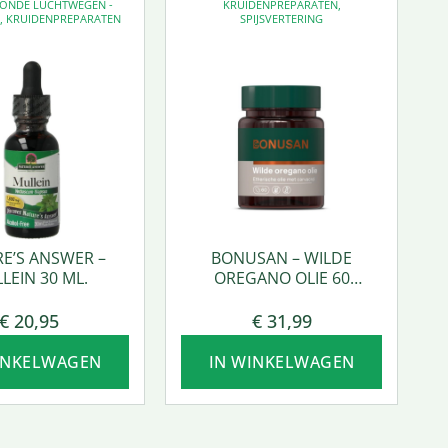
EZONDE LUCHTWEGEN -
KRUIDENPREPARATEN
,
D
,
KRUIDENPREPARATEN
SPIJSVERTERING
E’S ANSWER –
BONUSAN – WILDE
LEIN 30 ML.
OREGANO OLIE 60
SOFTGEL
€
20,95
€
31,99
INKELWAGEN
IN WINKELWAGEN