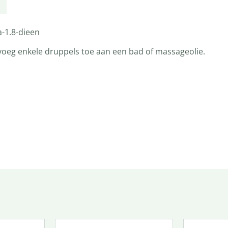
-1.8-dieen
oeg enkele druppels toe aan een bad of massageolie.
 Hooy &
tbu
 ZH L