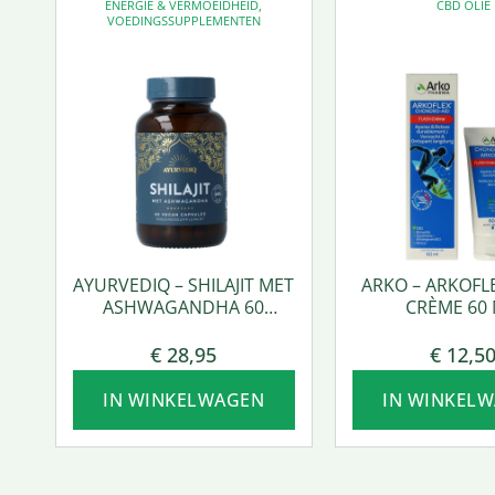
ENERGIE & VERMOEIDHEID
,
CBD OLIE
VOEDINGSSUPPLEMENTEN
AYURVEDIQ – SHILAJIT MET
ARKO – ARKOFL
ASHWAGANDHA 60
CRÈME 60 
VCAPS.
€
28,95
€
12,5
IN WINKELWAGEN
IN WINKEL