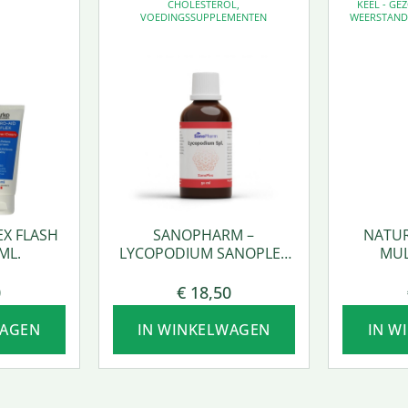
CHOLESTEROL
,
KEEL - G
VOEDINGSSUPPLEMENTEN
WEERSTAN
EX FLASH
SANOPHARM –
NATUR
ML.
LYCOPODIUM SANOPLEX
MUL
50 ML.
0
€
18,50
WAGEN
IN WINKELWAGEN
IN W