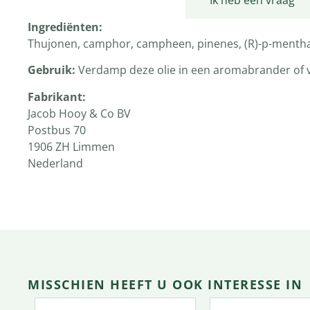
Productomschrijving
Ik heb een vraag
Ingrediënten:
Thujonen, camphor, campheen, pinenes, (R)-p-mentha
Gebruik:
Verdamp deze olie in een aromabrander of v
Fabrikant:
Jacob
Pos
1906
Nederland
MISSCHIEN HEEFT U OOK INTERESSE IN