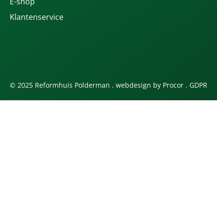
E-shop
Klantenservice
© 2025 Reformhuis Polderman . webdesign by
Procor
.
GDPR