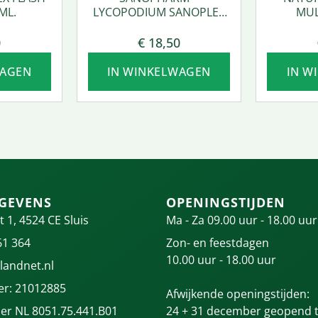
ML.
LYCOPODIUM SANOPLEX
MUL
50 ML.
0
€
18,50
WAGEN
IN WINKELWAGEN
IN W
GEVENS
OPENINGSTIJDEN
t 1, 4524 CE Sluis
Ma - Za 09.00 uur - 18.00 uur
61 364
Zon- en feestdagen
10.00 uur - 18.00 uur
landnet.nl
r: 21012885
Afwijkende openingstijden:
r NL 8051.75.441.B01
24 + 31 december geopend t