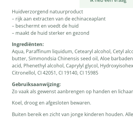
Productomschrijving
Ik heb een vraag
Huidverzorgend natuurproduct
– rijk aan extracten van de echinaceaplant
– beschermt en voedt de huid
– maakt de huid sterker en gezond
Ingrediënten
:
Aqua, Paraffinum liquidum, Cetearyl alcohol, Cetyl al
butter, Simmondsia Chinensis seed oil, Aloe barbadensi
acid, Phenethyl alcohol, Caprylyl glycol, Hydroxyisoh
Citronellol, CI 42051, CI 19140, CI 15985
Gebruiksaanwijzing:
Zo vaak als gewenst aanbrengen op handen en licha
Koel, droog en afgesloten bewaren.
Buiten bereik en zicht van jonge kinderen houden. All