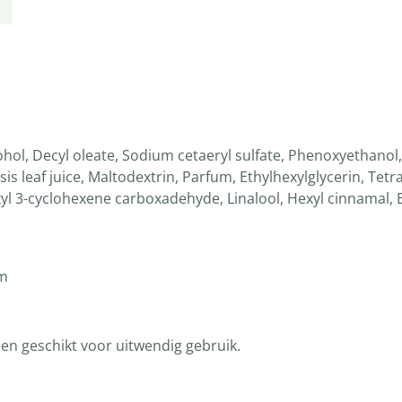
cohol, Decyl oleate, Sodium cetaeryl sulfate, Phenoxyethan
s leaf juice, Maltodextrin, Parfum, Ethylhexylglycerin, Tet
exyl 3-cyclohexene carboxadehyde, Linalool, Hexyl cinnamal
am
een geschikt voor uitwendig gebruik.