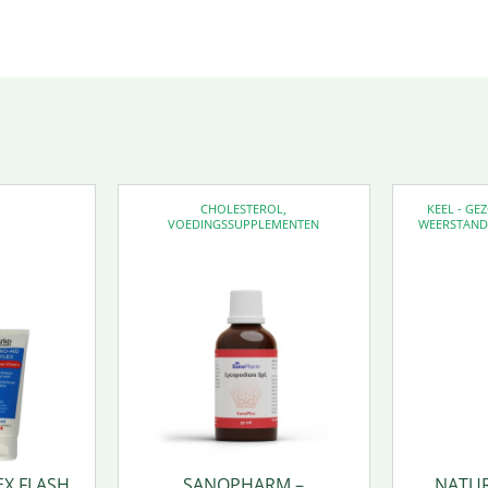
CHOLESTEROL
,
KEEL - G
VOEDINGSSUPPLEMENTEN
WEERSTAN
EX FLASH
SANOPHARM –
NATUR