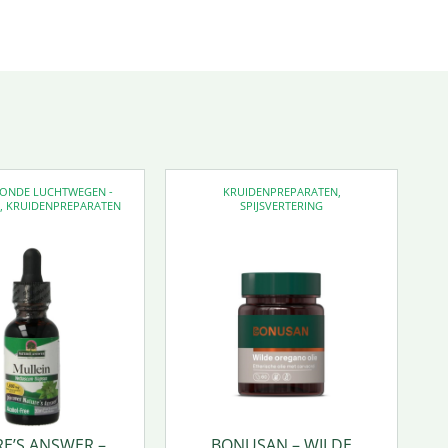
EZONDE LUCHTWEGEN -
KRUIDENPREPARATEN
,
D
,
KRUIDENPREPARATEN
SPIJSVERTERING
E’S ANSWER –
BONUSAN – WILDE