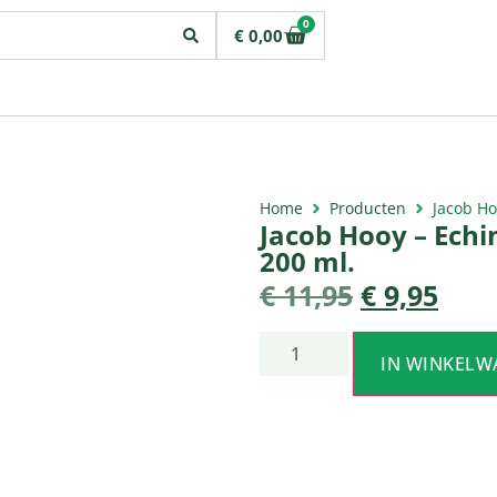
0
€
0,00
Home
Producten
Jacob Ho
Jacob Hooy – Ech
200 ml.
€
11,95
€
9,95
IN WINKELW