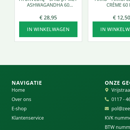
ASHWAGANDHA 60
CRÈME 60 
VCAPS.
€
28,95
€
12,5
IN WINKELWAGEN
IN WINKEL
NAVIGATIE
ONZE GE
Home
Vrijstraa
Over ons
0117 - 4
E-shop
pol@zee
Klantenservice
KVK numme
BTW numme