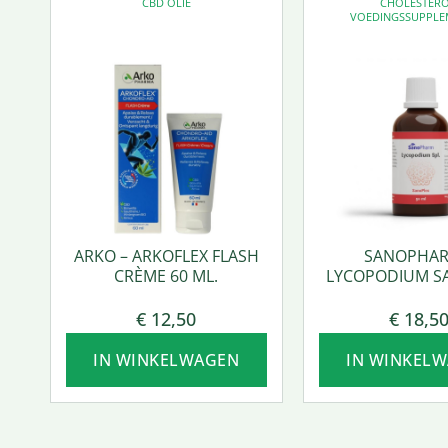
CBD OLIE
CHOLESTER
VOEDINGSSUPPLE
ARKO – ARKOFLEX FLASH
SANOPHAR
CRÈME 60 ML.
LYCOPODIUM S
50 ML.
€
12,50
€
18,5
IN WINKELWAGEN
IN WINKEL