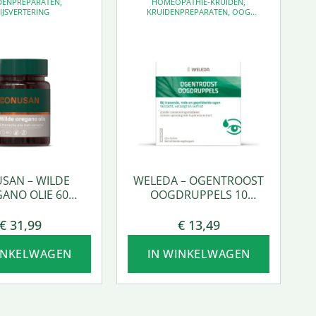
DENPREPARATEN
,
HOMEOPATHIE-KRUIDEN
,
IJSVERTERING
KRUIDENPREPARATEN
,
OOG
SUPPLEMENTEN
SAN – WILDE
WELEDA – OGENTROOST
ANO OLIE 60
OOGDRUPPELS 10
SOFTGEL
AMPULLEN
€
31,99
€
13,49
INKELWAGEN
IN WINKELWAGEN