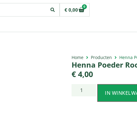
0
€
0,00
Home
Producten
Henna P
Henna Poeder Ro
€
4,00
IN WINKELW