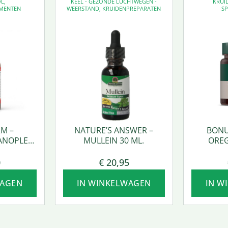
OL
,
KEEL - GEZONDE LUCHTWEGEN -
KRUI
MENTEN
WEERSTAND
,
KRUIDENPREPARATEN
SP
M –
NATURE’S ANSWER –
BONU
ANOPLEX
MULLEIN 30 ML.
OREG
0
€
20,95
WAGEN
IN WINKELWAGEN
IN W