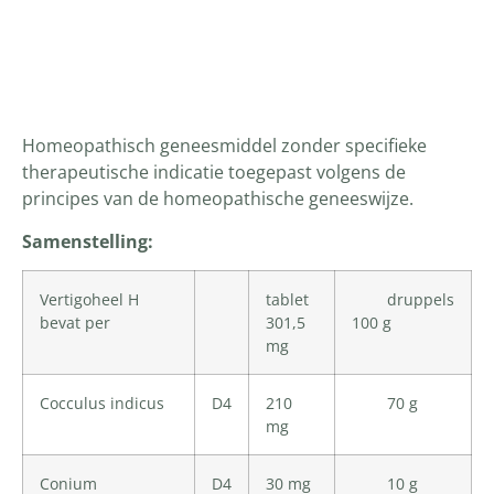
Productomschrijving
Homeopathisch geneesmiddel zonder specifieke
therapeutische indicatie toegepast volgens de
principes van de homeopathische geneeswijze.
Samenstelling:
Vertigoheel H
tablet
druppels
bevat per
301,5
100 g
mg
Cocculus indicus
D4
210
70 g
mg
Conium
D4
30 mg
10 g