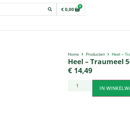
0
€
0,00
Home
Producten
Heel – Tr
Heel – Traumeel 5
€
14,49
IN WINKELW