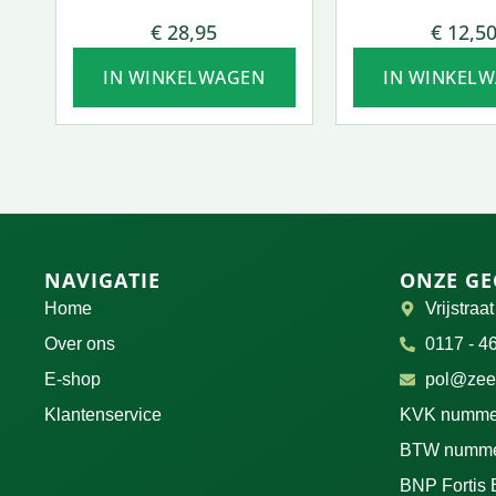
VCAPS.
€
28,95
€
12,5
IN WINKELWAGEN
IN WINKEL
NAVIGATIE
ONZE GE
Home
Vrijstraa
Over ons
0117 - 4
E-shop
pol@zeel
Klantenservice
KVK numme
BTW nummer
BNP Fortis