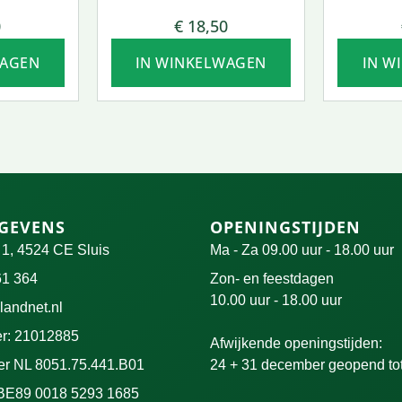
50 ML.
0
€
18,50
WAGEN
IN WINKELWAGEN
IN W
GEVENS
OPENINGSTIJDEN
t 1, 4524 CE Sluis
Ma - Za 09.00 uur - 18.00 uur
61 364
Zon- en feestdagen
10.00 uur - 18.00 uur
andnet.nl
r: 21012885
Afwijkende openingstijden:
 NL 8051.75.441.B01
24 + 31 december geopend tot
 BE89 0018 5293 1685