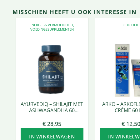
MISSCHIEN HEEFT U OOK INTERESSE IN
ENERGIE & VERMOEIDHEID
,
CBD OLIE
VOEDINGSSUPPLEMENTEN
AYURVEDIQ – SHILAJIT MET
ARKO – ARKOFL
ASHWAGANDHA 60
CRÈME 60 
VCAPS.
€
28,95
€
12,5
IN WINKELWAGEN
IN WINKEL