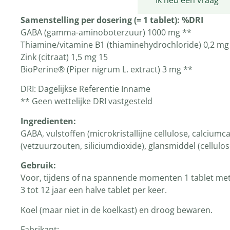
Productomschrijving
Ik heb een vraag
Samenstelling per dosering (= 1 tablet): %DRI
GABA (gamma-aminoboterzuur) 1000 mg **
Thiamine/vitamine B1 (thiaminehydrochloride) 0,2 mg
Zink (citraat) 1,5 mg 15
BioPerine® (Piper nigrum L. extract) 3 mg **
DRI: Dagelijkse Referentie Inname
** Geen wettelijke DRI vastgesteld
Ingredienten:
GABA, vulstoffen (microkristallijne cellulose, calcium
(vetzuurzouten, siliciumdioxide), glansmiddel (cellulos
Gebruik:
Voor, tijdens of na spannende momenten 1 tablet met
3 tot 12 jaar een halve tablet per keer.
Koel (maar niet in de koelkast) en droog bewaren.
Fabrikant: