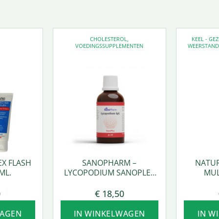
CHOLESTEROL
,
KEEL - G
VOEDINGSSUPPLEMENTEN
WEERSTAN
EX FLASH
SANOPHARM –
NATUR
ML.
LYCOPODIUM SANOPLEX
MUL
50 ML.
0
€
18,50
WAGEN
IN WINKELWAGEN
IN W