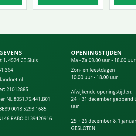
GEVENS
OPENINGSTIJDEN
t 1, 4524 CE Sluis
Ma - Za 09.00 uur - 18.00 uur
61 364
Zon- en feestdagen
10.00 uur - 18.00 uur
landnet.nl
r: 21012885
Afwijkende openingstijden:
r NL 8051.75.441.B01
24 + 31 december geopend t
uur
 BE89 0018 5293 1685
NL46 RABO 0139420916
25 + 26 december & 1 januar
GESLOTEN