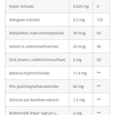
Koper (citraat)
0,026 mg
3
Mangaan (citraat)
2,5 mg
125
Molybdeen (natriummolybdaat)
30 mcg
60
Seleen (L-selenomethionine)
25 mcg
45
Zink (mono-L-methioninesulfaat)
5 mg
50
Betaïne (hydrochloride)
11,4 mg
**
PEA (palmitoylethanolamide)
60 mg
**
Silicium (uit bamboe extract)
7,5 mg
**
BioPerine® (Piper nigrum L.
2 mg
**