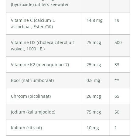
(hydroxide) uit Iers zeewater
Vitamine C (calcium-L-
14,8 mg
19
ascorbaat, Ester-C®)
Vitamine D3 (cholecalciferol uit
25 mcg
500
wolvet, 1000 I.E.)
Vitamine K2 (menaquinon-7)
25 mcg
33
Boor (natriumboraat)
0,5 mg
**
Chroom (picolinaat)
26 mcg
65
Jodium (kaliumjodide)
75 mcg
50
Kalium (citraat)
10 mg
1