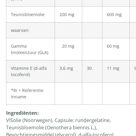
Teunisbloemolie
200 mg
600 mg
waarvan:
Gamma
20 mg
60 mg
linoleenzuur (GLA)
Vitamine E (d-alfa
3,6 mg
30
11 mg
tocoferol)
*RI = Referentie
Inname
Ingrediënten:
VISolie (Noorwegen), Capsule: rundergelatine,
Teunisbloemolie (Oenothera biennis L.),
Bevochtigingsmiddel (glycerol), d-alfa-tocoferol