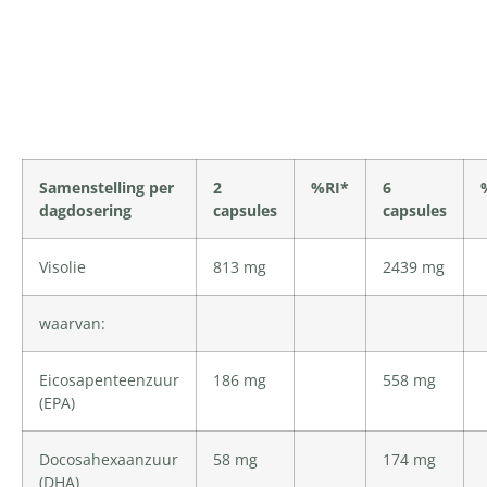
Productomschrijving
Samenstelling per
2
%RI*
6
dagdosering
capsules
capsules
Visolie
813 mg
2439 mg
waarvan:
Eicosapenteenzuur
186 mg
558 mg
(EPA)
Docosahexaanzuur
58 mg
174 mg
(DHA)