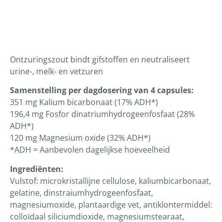
Productomschrijving
Ontzuringszout bindt gifstoffen en neutraliseert
urine-, melk- en vetzuren
Samenstelling per dagdosering van 4 capsules:
351 mg Kalium bicarbonaat (17% ADH*)
196,4 mg Fosfor dinatriumhydrogeenfosfaat (28%
ADH*)
120 mg Magnesium oxide (32% ADH*)
*ADH = Aanbevolen dagelijkse hoeveelheid
Ingrediënten:
Vulstof: microkristallijne cellulose, kaliumbicarbonaat,
gelatine, dinstraiumhydrogeenfosfaat,
magnesiumoxide, plantaardige vet, antiklontermiddel:
colloïdaal siliciumdioxide, magnesiumstearaat,