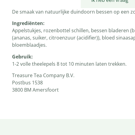
Productomschrijving
Ik heb een vraag
De smaak van natuurlijke duindoorn bessen op een zoe
Ingrediënten:
Appelstukjes, rozenbottel schillen, bessen bladeren 
(ananas, suiker, citroenzuur (acidifier)), bloed sinaa
bloemblaadjes.
Gebruik:
1-2 volle theelepels 8 tot 10 minuten laten trekken.
Treasure Tea Company B.V.
Postbus 1538
3800 BM Amersfoort