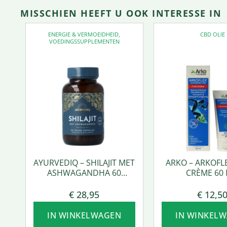
MISSCHIEN HEEFT U OOK INTERESSE IN
ENERGIE & VERMOEIDHEID
,
CBD OLIE
VOEDINGSSUPPLEMENTEN
AYURVEDIQ – SHILAJIT MET
ARKO – ARKOFL
ASHWAGANDHA 60
CRÈME 60 
VCAPS.
€
28,95
€
12,5
IN WINKELWAGEN
IN WINKEL