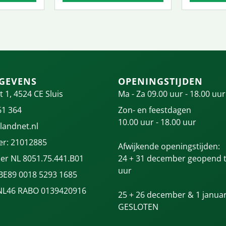
GEVENS
OPENINGSTIJDEN
t 1, 4524 CE Sluis
Ma - Za 09.00 uur - 18.00 uur
61 364
Zon- en feestdagen
10.00 uur - 18.00 uur
landnet.nl
r: 21012885
Afwijkende openingstijden:
r NL 8051.75.441.B01
24 + 31 december geopend t
uur
 BE89 0018 5293 1685
NL46 RABO 0139420916
25 + 26 december & 1 januar
GESLOTEN