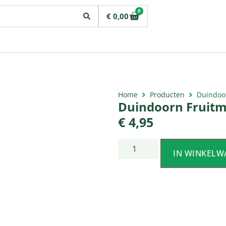
0
€
0,00
Home
Producten
Duindoo
Duindoorn Fruitm
€
4,95
IN WINKELW