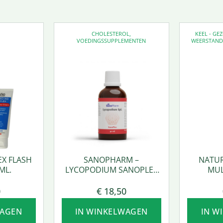
CHOLESTEROL
,
KEEL - G
VOEDINGSSUPPLEMENTEN
WEERSTAN
EX FLASH
SANOPHARM –
NATUR
ML.
LYCOPODIUM SANOPLEX
MUL
50 ML.
0
€
18,50
WAGEN
IN WINKELWAGEN
IN W