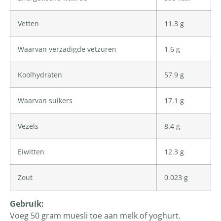
Vetten
11.3 g
Waarvan verzadigde vetzuren
1.6 g
Koolhydraten
57.9 g
Waarvan suikers
17.1 g
Vezels
8.4 g
Eiwitten
12.3 g
Zout
0.023 g
Gebruik:
Voeg 50 gram muesli toe aan melk of yoghurt.