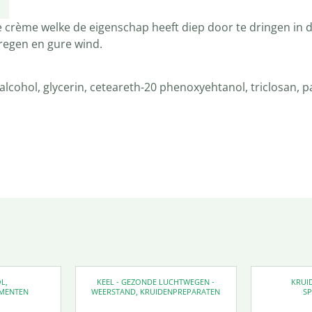
e crème welke de eigenschap heeft diep door te dringen in
regen en gure wind.
lcohol, glycerin, ceteareth-20 phenoxyehtanol, triclosan, par
OL
,
KEEL - GEZONDE LUCHTWEGEN -
KRUI
MENTEN
WEERSTAND
,
KRUIDENPREPARATEN
SP