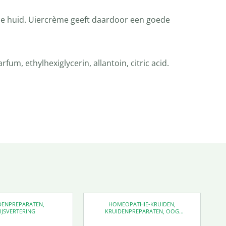
 de huid. Uiercrème geeft daardoor een goede
fum, ethylhexiglycerin, allantoin, citric acid.
DENPREPARATEN
,
HOMEOPATHIE-KRUIDEN
,
IJSVERTERING
KRUIDENPREPARATEN
,
OOG
SUPPLEMENTEN