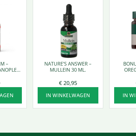
M –
NATURE’S ANSWER –
BONU
ANOPLEX
MULLEIN 30 ML.
OREG
0
€
20,95
WAGEN
IN WINKELWAGEN
IN W