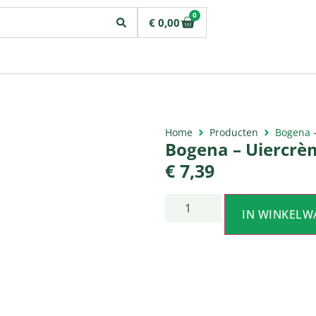
0
€
0,00
Home
Producten
Bogena 
Bogena – Uiercrè
€
7,39
IN WINKELW