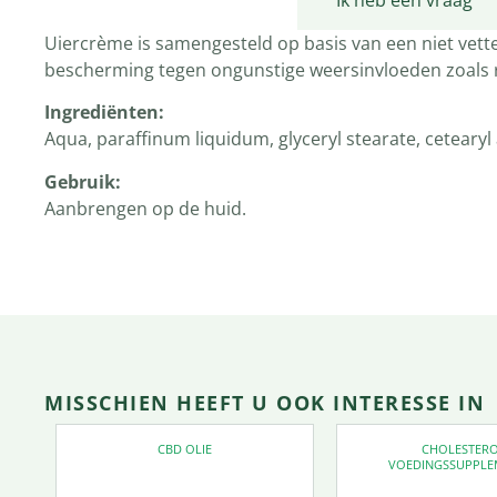
Productomschrijving
Ik heb een vraag
Uiercrème is samengesteld op basis van een niet vett
bescherming tegen ongunstige weersinvloeden zoals 
Ingrediënten
:
Aqua, paraffinum liquidum, glyceryl stearate, cetearyl a
Gebruik:
Aanbrengen op de huid.
MISSCHIEN HEEFT U OOK INTERESSE IN
CBD OLIE
CHOLESTER
VOEDINGSSUPPLE