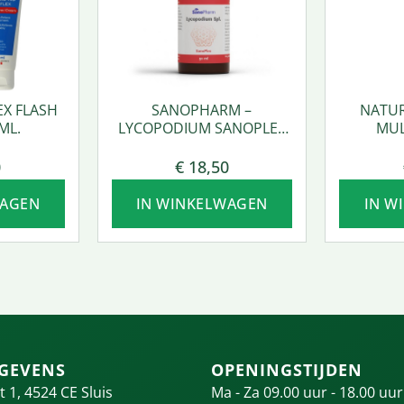
EX FLASH
SANOPHARM –
NATUR
ML.
LYCOPODIUM SANOPLEX
MUL
50 ML.
0
€
18,50
WAGEN
IN WINKELWAGEN
IN W
GEVENS
OPENINGSTIJDEN
t 1, 4524 CE Sluis
Ma - Za 09.00 uur - 18.00 uur