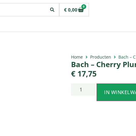
0
€
0,00
Home
Producten
Bach – C
Bach – Cherry Plu
€
17,75
IN WINKELW