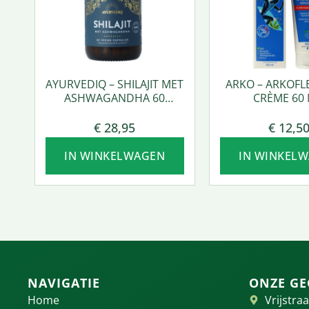
AYURVEDIQ – SHILAJIT MET
ARKO – ARKOFL
ASHWAGANDHA 60
CRÈME 60 
VCAPS.
€
28,95
€
12,5
IN WINKELWAGEN
IN WINKEL
NAVIGATIE
ONZE GE
Home
Vrijstraa