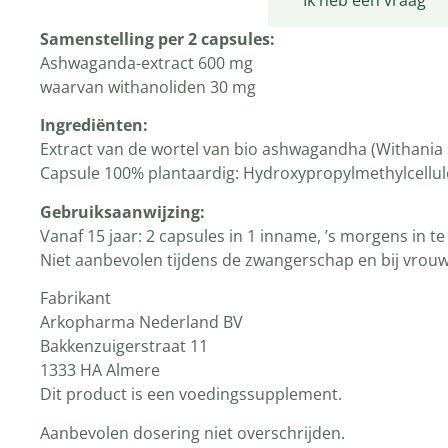
Productomschrijving
Ik heb een vraag
Samenstelling per 2 capsules:
Ashwaganda-extract 600 mg
waarvan withanoliden 30 mg
Ingrediënten:
Extract van de wortel van bio ashwagandha (Withania 
Capsule 100% plantaardig: Hydroxypropylmethylcellul
Gebruiksaanwijzing:
Vanaf 15 jaar: 2 capsules in 1 inname, ’s morgens in 
Niet aanbevolen tijdens de zwangerschap en bij vrou
Fabrikant
Arkopharma Nederland BV
Bakkenzuigerstraat 11
1333 HA Almere
Dit product is een voedingssupplement.
Aanbevolen dosering niet overschrijden.