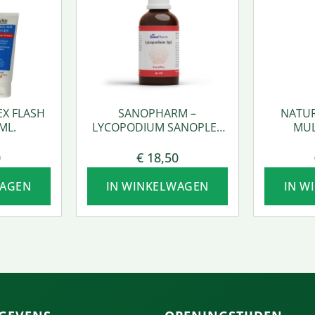
EX FLASH
SANOPHARM –
NATUR
ML.
LYCOPODIUM SANOPLEX
MUL
50 ML.
0
€
18,50
WAGEN
IN WINKELWAGEN
IN W