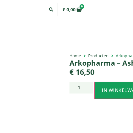
0
€
0,00
Home
Producten
Arkopha
Arkopharma – As
€
16,50
IN WINKELW