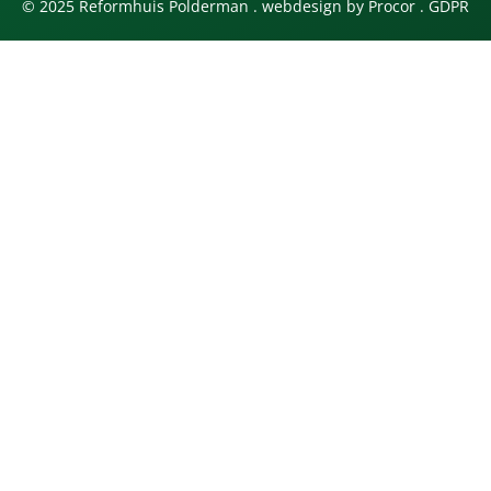
© 2025 Reformhuis Polderman . webdesign by
Procor
.
GDPR