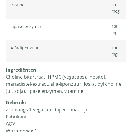
Biotine
50
mcg
Lipase enzymen
100
mg
Alfa-liponzuur
100
mg
Ingrediënten:
Choline bitartraat, HPMC (vegacaps), inositol,
mariadistel-extract, alfa-liponzuur, fosfatidyl choline
(uit soja), lipase enzymen, vitamine
Gebruik:
21x daags 1 vegacaps bij een maaltijd.
Fabrikant:
AOV
Wormerweg 1