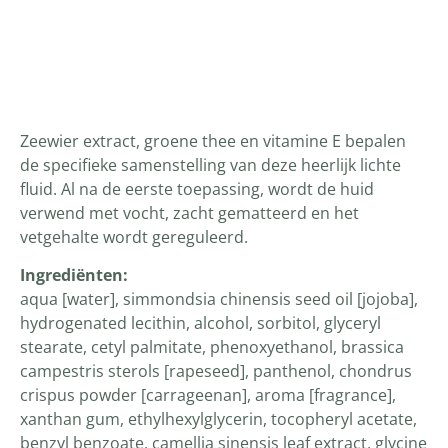
Productomschrijving
Zeewier extract, groene thee en vitamine E bepalen
de specifieke samenstelling van deze heerlijk lichte
fluid. Al na de eerste toepassing, wordt de huid
verwend met vocht, zacht gematteerd en het
vetgehalte wordt gereguleerd.
Ingrediënten:
aqua [water], simmondsia chinensis seed oil [jojoba],
hydrogenated lecithin, alcohol, sorbitol, glyceryl
stearate, cetyl palmitate, phenoxyethanol, brassica
campestris sterols [rapeseed], panthenol, chondrus
crispus powder [carrageenan], aroma [fragrance],
xanthan gum, ethylhexylglycerin, tocopheryl acetate,
benzyl benzoate, camellia sinensis leaf extract, glycine