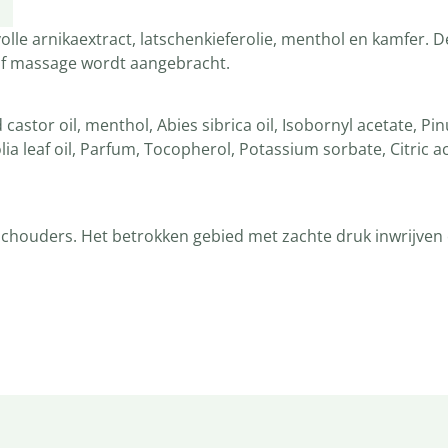
lle arnikaextract, latschenkieferolie, menthol en kamfer. D
 of massage wordt aangebracht.
stor oil, menthol, Abies sibrica oil, Isobornyl acetate, Pi
ia leaf oil, Parfum, Tocopherol, Potassium sorbate, Citric aci
schouders. Het betrokken gebied met zachte druk inwrijven