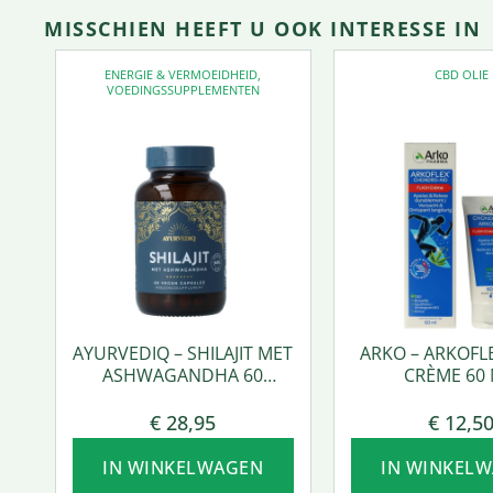
MISSCHIEN HEEFT U OOK INTERESSE IN
ENERGIE & VERMOEIDHEID
,
CBD OLIE
VOEDINGSSUPPLEMENTEN
AYURVEDIQ – SHILAJIT MET
ARKO – ARKOFL
ASHWAGANDHA 60
CRÈME 60 
VCAPS.
€
28,95
€
12,5
IN WINKELWAGEN
IN WINKEL