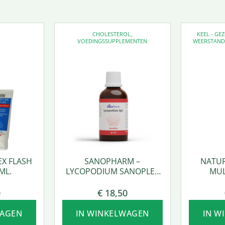
CHOLESTEROL
,
KEEL - G
VOEDINGSSUPPLEMENTEN
WEERSTAN
EX FLASH
SANOPHARM –
NATUR
ML.
LYCOPODIUM SANOPLEX
MUL
50 ML.
0
€
18,50
WAGEN
IN WINKELWAGEN
IN W