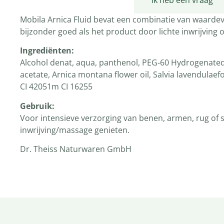
Productomschrijving
Ik heb een vraag
Mobila Arnica Fluid bevat een combinatie van waardevo
bijzonder goed als het product door lichte inwrijving
Ingrediënten:
Alcohol denat, aqua, panthenol, PEG-60 Hydrogenated ca
acetate, Arnica montana flower oil, Salvia lavendulaefol
CI 42051m CI 16255
Gebruik:
Voor intensieve verzorging van benen, armen, rug of 
inwrijving/massage genieten.
Dr. Theiss Naturwaren GmbH