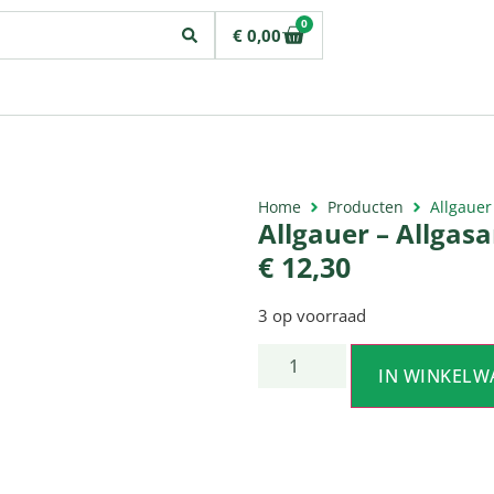
0
€
0,00
Home
Producten
Allgauer
Allgauer – Allgasa
€
12,30
3 op voorraad
IN WINKELW