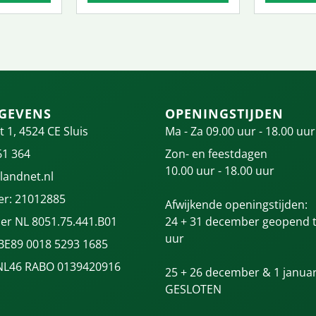
GEVENS
OPENINGSTIJDEN
t 1, 4524 CE Sluis
Ma - Za 09.00 uur - 18.00 uur
61 364
Zon- en feestdagen
10.00 uur - 18.00 uur
landnet.nl
r: 21012885
Afwijkende openingstijden:
r NL 8051.75.441.B01
24 + 31 december geopend t
uur
 BE89 0018 5293 1685
NL46 RABO 0139420916
25 + 26 december & 1 januar
GESLOTEN