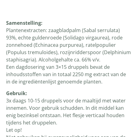
Productomschrijving
Samenstelling:
Plantenextracten: zaagbladpalm (Sabal serrulata)
93%, echte guldenroede (Solidago virgaurea), rode
zonnehoed (Echinacea purpurea), ratelpopulier
(Populus tremuloides), rozijnridderspoor (Delphinium
staphisagria). Alcoholgehalte ca. 66% v/v.
Een dagdosering van 3×15 druppels bevat de
inhoudsstoffen van in totaal 2250 mg extract van de
in de ingrediëntenlijst genoemde planten.
Gebruik:
3x daags 10-15 druppels voor de maaltijd met water
innemen. Voor gebruik schudden. In dit middel kan
enig bezinksel ontstaan. Het flesje verticaal houden
tijdens het druppelen.
Let op!