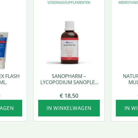
VOEDINGSSUPPLEMENTEN
WEERSTAN
EX FLASH
SANOPHARM –
NATUR
ML.
LYCOPODIUM SANOPLEX
MUL
50 ML.
0
€
18,50
WAGEN
IN WINKELWAGEN
IN W