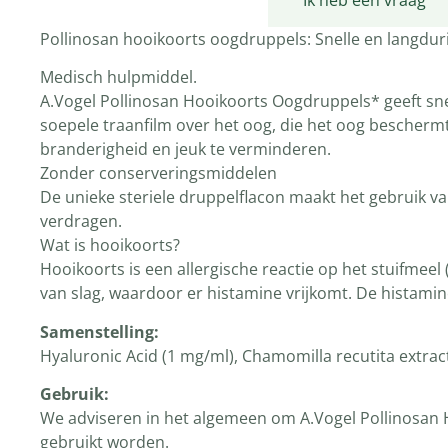
Productomschrijving
Ik heb een vraag
Pollinosan hooikoorts oogdruppels: Snelle en langdur
Medisch hulpmiddel.
A.Vogel Pollinosan Hooikoorts Oogdruppels* geeft sne
soepele traanfilm over het oog, die het oog bescher
branderigheid en jeuk te verminderen.
Zonder conserveringsmiddelen
De unieke steriele druppelflacon maakt het gebruik v
verdragen.
Wat is hooikoorts?
Hooikoorts is een allergische reactie op het stuifmee
van slag, waardoor er histamine vrijkomt. De histamin
Samenstelling:
Hyaluronic Acid (1 mg/ml), Chamomilla recutita extrac
Gebruik:
We adviseren in het algemeen om A.Vogel Pollinosan H
gebruikt worden.