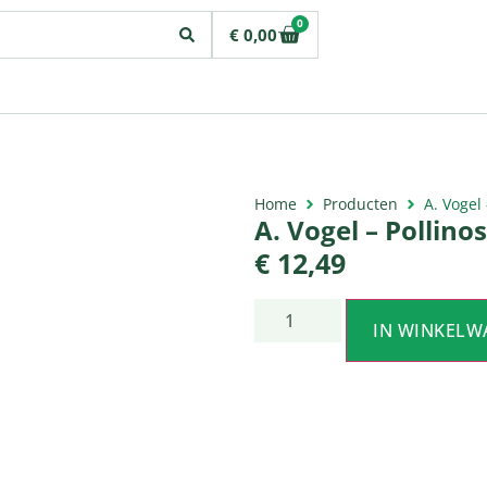
0
€
0,00
Home
Producten
A. Vogel
A. Vogel – Pollin
€
12,49
IN WINKELW