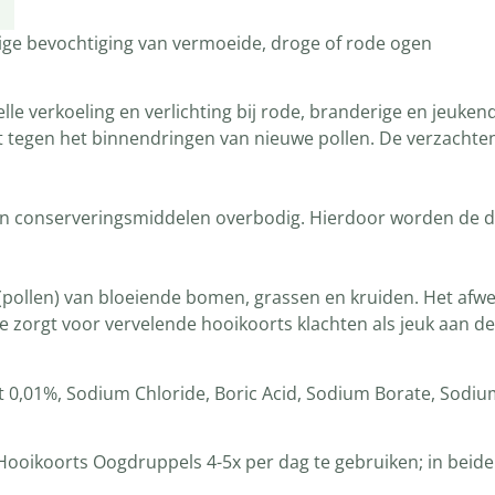
ige bevochtiging van vermoeide, droge of rode ogen
lle verkoeling en verlichting bij rode, branderige en jeuk
mt tegen het binnendringen van nieuwe pollen. De verzacht
an conserveringsmiddelen overbodig. Hierdoor worden de dr
l (pollen) van bloeiende bomen, grassen en kruiden. Het af
e zorgt voor vervelende hooikoorts klachten als jeuk aan d
t 0,01%, Sodium Chloride, Boric Acid, Sodium Borate, Sodiu
ooikoorts Oogdruppels 4-5x per dag te gebruiken; in beide