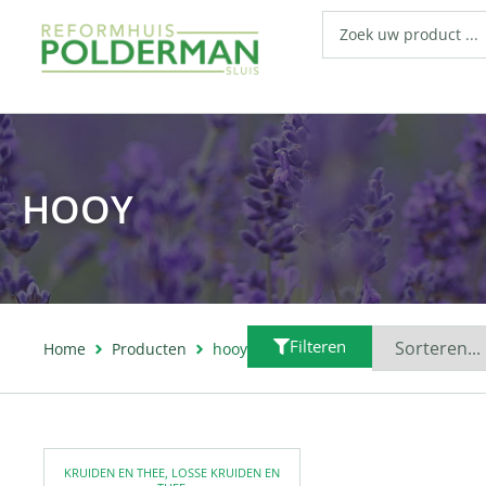
HOOY
Filteren
Home
Producten
hooy
KRUIDEN EN THEE
,
LOSSE KRUIDEN EN